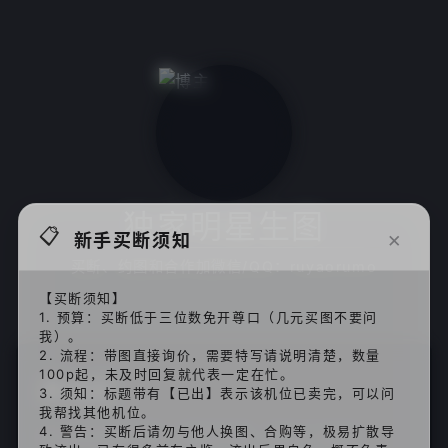
独家明星生图
📋
×
新手买断须知
买断、约图和合作加微信/QQ：ruyaorumo
【买断须知】
1. 预算：买断低于三位数免开尊口（几元买图不要问
我）。
2. 流程：带图直接询价，需要特写请说明清楚，数量
📂
100p起，未及时回复就代表一定在忙。
未出区
3. 须知：标题带有【已出】表示该机位已卖完，可以问
我帮找其他机位。
4. 警告：买断后请勿与他人换图、合购等，极易扩散导
库存高质量旧图，便宜不贵，想好了来喔