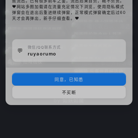
致流出。已有很多前车之鉴，流出后果自负，概不负责。
♥网站多图加载请在流量充足情况下浏览，使用隐私模式
弹窗会在退出后重进继续弹窗，正常模式弹窗确定后过60
天才会再弹出，新手仔细查看。♥
迪丽热巴 佛山冠珠活动
5
4天前
吴谨言 御廷谣抖音追剧团
5
4天前
张予曦伦敦合伙人路透
6
6天前
戴燕妮生日见面会
微信/QQ联系方式
4
6天前
田曦薇 力士线下见面会 机
💬
4
6天前
ruyaorumo
位二
欧阳娜娜 SK-II活动
3
2周前
虞书欣 拍戏出妆
4
2周前
宋雨琦 乐事世界杯活动
4
2周前
同意，已知悉
loading
不买断
by
如妖如魔