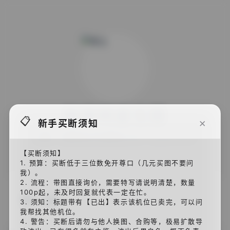
独家明星生图
📋
×
新手买断须知
买断、约图和合作加微信/QQ：ruyaorumo
【买断须知】
1. 预算：买断低于三位数免开尊口（几元买图不要问
我）。
2. 流程：带图直接询价，需要特写请说明清楚，数量
🔖
100p起，未及时回复就代表一定在忙。
李一桐
3. 须知：标题带有【已出】表示该机位已卖完，可以问
我帮找其他机位。
4. 警告：买断后请勿与他人换图、合购等，极易扩散导