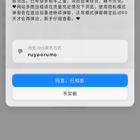
致流出。已有很多前车之鉴，流出后果自负，概不负责。
♥网站多图加载请在流量充足情况下浏览，使用隐私模式
弹窗会在退出后重进继续弹窗，正常模式弹窗确定后过60
天才会再弹出，新手仔细查看。♥
李一桐 李兰迪 孙千 爱奇
【已出】李一桐 微博追剧
10
10
8月前
9月前
艺尖叫夜图不多集合
团 二机位
【已出】李一桐 路透
6
9月前
李一桐𝐄𝐋𝐋𝐄&天猫华服奖
5
11月前
微信/QQ联系方式
💬
ruyaorumo
【已出】李一桐 hi6上班
李一桐 追剧团 近
7
5
11月前
1年前
【已出】李一桐 微博之夜
【已出】李一桐 微博之夜
4
3
1年前
1年前
同意，已知悉
红毯
红毯 机位三
loading
不买断
by
如妖如魔